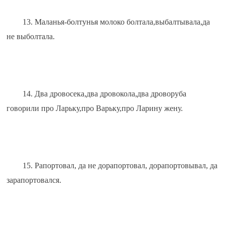
13. Маланья-болтунья молоко болтала,выбалтывала,да 
не выболтала.
14. Два дровосека,два дровокола,два дроворуба 
говорили про Ларьку,про Варьку,про Ларину жену.
15. Рапортовал, да не дорапортовал, дорапортовывал, да 
зарапортовался.