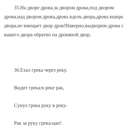
35.На дворе дрова,за двором дрова,под двором 
дрова,над двором дрова,дрова вдоль двора,дрова вширь 
двора,не вмещает двор дров!Наверно,выдворим дрова с 
вашего двора обратно на дровяной двор.
36.Ехал грека через реку.
Видит грека:в реке рак,
Сунул грека руку в реку-
Рак за руку грека-цап!