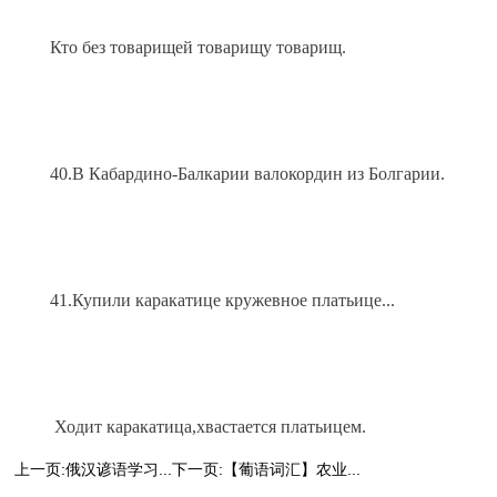
Кто без товарищей товарищу товарищ.
40.В Кабардино-Балкарии валокордин из Болгарии.
41.Купили каракатице кружевное платьице...
 Ходит каракатица,хвастается платьицем.
上一页:俄汉谚语学习...
下一页:【葡语词汇】农业...