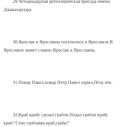
29.Четырнадцатая артиллерийская бригада имени 
Джавахарлара.
30.Ярослав и Ярославна поселились в Ярославле.В 
Ярославле живут славно Ярослав и Ярославна.
31.Повар Павел,повар Пётр.Павел парил,Пётр пёк.
32.Краб крабу сделал грабли.Подал грабли крабу 
краб:"Сено граблями,краб,грабь!"