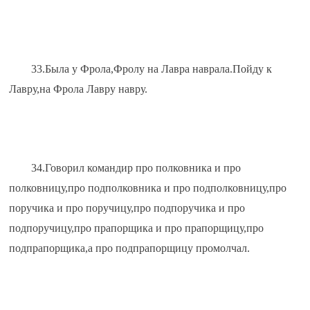
33.Была у Фрола,Фролу на Лавра наврала.Пойду к 
Лавру,на Фрола Лавру навру.
34.Говорил командир про полковника и про 
полковницу,про подполковника и про подполковницу,про 
поручика и про поручицу,про подпоручика и про 
подпоручицу,про прапорщика и про прапорщицу,про 
подпрапорщика,а про подпрапорщицу промолчал.