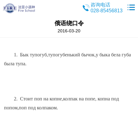
咨询电话
028-85456813
俄语绕口令
2016-03-20
1.  Бык тупогуб,тупогубенький бычок,у быка бела губа 
была тупа.
2.  Стоит поп на копне,колпак на попе, копна под 
попом,поп под колпаком.