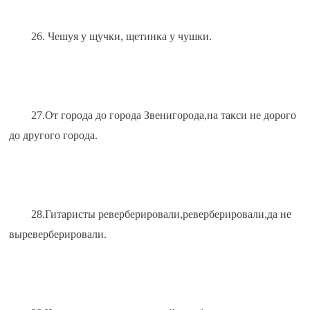
26. Чешуя у щучки, щетинка у чушки.
27.От города до города Звенигорода,на такси не дорого 
до другого города.
28.Гитаристы реверберировали,реверберировали,да не 
выреверберировали.