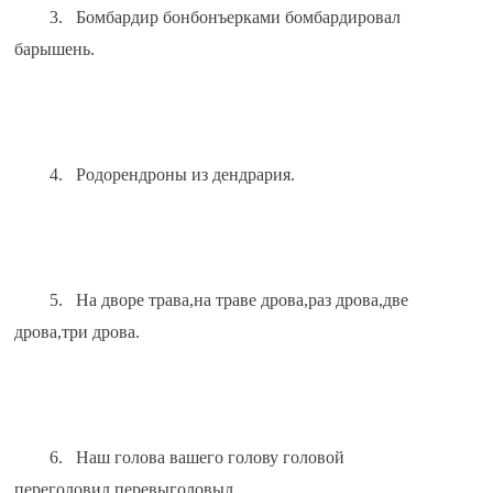
3.   Бомбардир бонбонъерками бомбардировал 
барышень.
4.   Родорендроны из дендрария.
5.   На дворе трава,на траве дрова,раз дрова,две 
дрова,три дрова.
6.   Наш голова вашего голову головой 
переголовил,перевыголовыл.