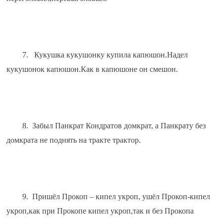
7.   Кукушка кукушонку купила капюшон.Надел 
кукушонок капюшон.Как в капюшоне он смешон.
8.  Забыл Панкрат Кондратов домкрат, а Панкрату без 
домкрата не поднять на тракте трактор.
9.  Пришёл Прокоп – кипел укроп, ушёл Прокоп-кипел 
укроп,как при Прокопе кипел укроп,так и без Прокопа 