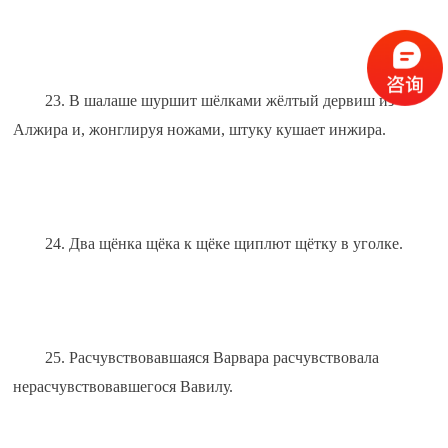
23. В шалаше шуршит шёлками жёлтый дервиш из 
Алжира и, жонглируя ножами, штуку кушает инжира.
24. Два щёнка щёка к щёке щиплют щётку в уголке.
25. Расчувствовавшаяся Варвара расчувствовала 
нерасчувствовавшегося Вавилу.