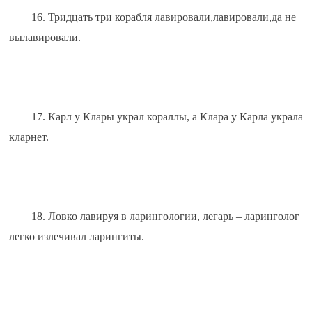
16. Тридцать три корабля лавировали,лавировали,да не 
вылавировали.
17. Карл у Клары украл кораллы, а Клара у Карла украла 
кларнет.
18. Ловко лавируя в ларингологии, легарь – ларинголог 
легко излечивал ларингиты.