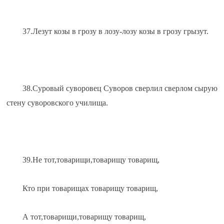
37.Лезут козы в грозу в лозу-лозу козы в грозу грызут.
38.Суровый суворовец Суворов сверлил сверлом сырую 
стену суворовского училища.
39.Не тот,товарищи,товарищу товарищ,
Кто при товарищах товарищу товарищ,
А тот,товарищи,товарищу товарищ,