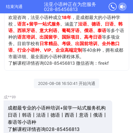
法亚小语种正在为您服务
结束沟通
028-85456813
欢迎咨询，法亚小语种成立
18年
，是成都最大的小语种学
校，
语言+留学一站式服务
。涵盖了
法语、德语、日语、韩
语、西班牙语、意大利语、葡萄牙语、俄语、泰语
等多个语
种的
语言培训、出国留学、国际项目、高考日语
等多项业
务。目前学校有
日常精品、考级、出国前培训、全外教口
语、行业小语种、VIP、企业高端定制
等40余种，拥有成都
市最详细、最全面的小语种课程体系。
了解课程详情咨询028-85456813 微信咨询：firekf
2026-08-08 16:50:41 开始沟通
成**种
成都最专业的小语种培训+留学一站式服务机构
日语丨韩语丨法语丨德语丨西语丨意语丨俄语丨
泰语等小语种
了解课程详情咨询028-85456813