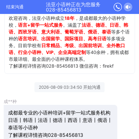
法亚小语种正在为您服务
结束沟通
028-85456813
欢迎咨询，法亚小语种成立
18年
，是成都最大的小语种学
校，
语言+留学一站式服务
。涵盖了
法语、德语、日语、韩
语、西班牙语、意大利语、葡萄牙语、俄语、泰语
等多个语
种的
语言培训、出国留学、国际项目、高考日语
等多项业
务。目前学校有
日常精品、考级、出国前培训、全外教口
语、行业小语种、VIP、企业高端定制
等40余种，拥有成都
市最详细、最全面的小语种课程体系。
了解课程详情咨询028-85456813 微信咨询：firekf
2026-08-09 03:34:50 开始沟通
成**种
成都最专业的小语种培训+留学一站式服务机构
日语丨韩语丨法语丨德语丨西语丨意语丨俄语丨
泰语等小语种
了解课程详情咨询028-85456813