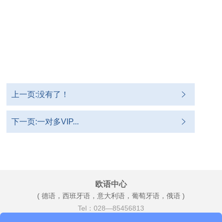
上一页:没有了！
下一页:一对多VIP...
欧语中心
( 德语，西班牙语，意大利语，葡萄牙语，俄语 )
Tel：028—85456813
Add：总府街2号时代广场A座31楼