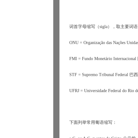
词首字母缩写（
sigla
），取主要词语
ONU = Organização das Nações Unidas
FMI = Fundo Monet
á
rio Internacional 
STF = Supremo Tribunal Federal 
巴西
UFRJ = Universidade Federal do Rio de
下面列举常用葡语缩写：