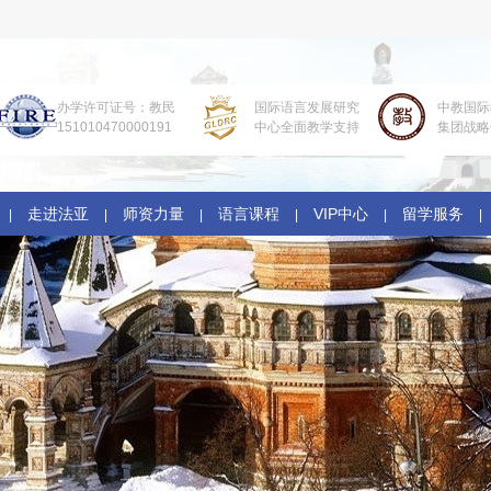
办学许可证号：教民
国际语言发展研究
中教国际
151010470000191
中心全面教学支持
集团战略
走进法亚
师资力量
语言课程
VIP中心
留学服务
|
|
|
|
|
|