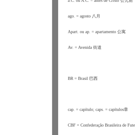
a.C. ou A.C. = antes de Cristo 
公元前
ago. = agosto 
八月
Apart. ou ap. = apartamento 
公寓
Av. = Avenida 
街道
BR = Brasil 
巴西
cap. = cap
í
tulo; caps. = cap
í
tulos
章
CBF = Confederação Brasileira de Fute