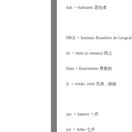
hab. = habitante 
居住者
IBGE = Instituto Brasileiro de Geografi
id. = idem (o mesmo) 
同上
Ilmo = Ilustr
í
ssimo 
尊敬的
Ir. = irmão, irmã 
兄弟
，
姐妹
jan. = Janeiro 
一月
jul. = Julho 
七月