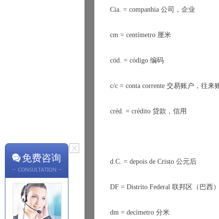
Cia. = companhia 
公司
，
企业
cm = cent
í
metro 
厘米
c
ó
d. = c
ó
digo 
编码
c/c = conta corrente 
交易账户
，
往来
cr
é
d. = cr
é
dito 
贷款
，
信用
免费咨询
d.C. = depois de Cristo 
公元后
DF = Distrito Federal 
联邦区
（
巴西
dm = dec
í
metro 
分米