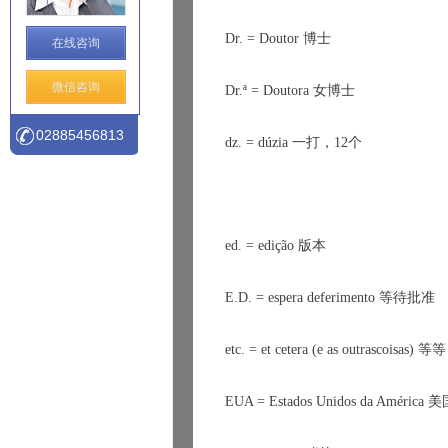
Dr. = Doutor 
博士
在线咨询
微信咨询
Dr.
ª
 = Doutora 
女博士
02885456813
dz. = d
ú
zia 
一打
，
12
个
ed. = edição 
版本
E.D. = espera deferimento 
等待批准
etc. = et cetera (e as outrascoisas) 
等等
EUA = Estados Unidos da Am
é
rica 
美