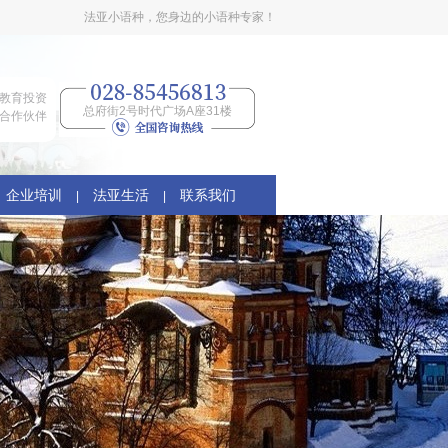
法亚小语种，您身边的小语种专家！
教育投资
总府街2号时代广场A座31楼
合作伙伴
企业培训
法亚生活
联系我们
|
|