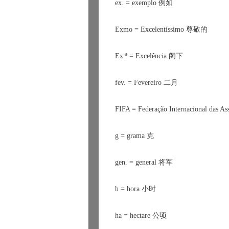
ex. = exemplo 
例如
Exmo = Excelent
í
ssimo 
尊敬的
Ex.
ª
 = Excel
ê
ncia 
阁下
fev. = Fevereiro 
二月
FIFA = Federação Internacional das Ass
g = grama 
克
gen. = general 
将军
h = hora 
小时
ha = hectare 
公顷