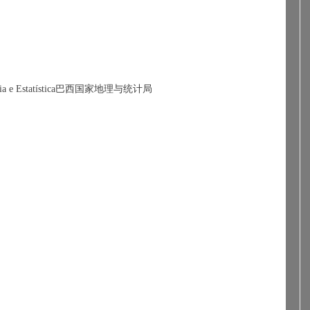
a e Estat
í
stica
巴西国家地理与统计局