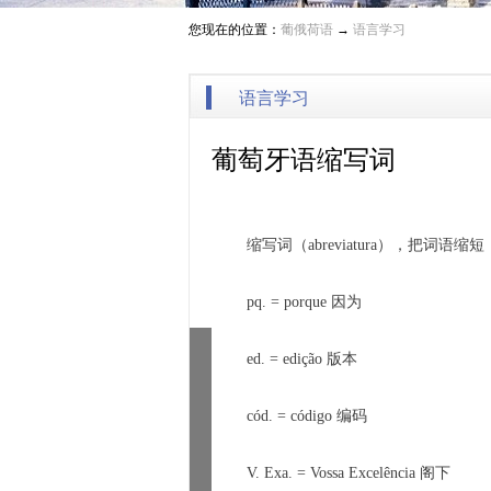
您现在的位置：
葡俄荷语
→
语言学习
语言学习
葡萄牙语缩写词
缩写词（
abreviatura
）
，把词语缩短
pq. = porque 
因为
ed. = edição 
版本
c
ó
d. = c
ó
digo 
编码
V. Exa. = Vossa Excel
ê
ncia 
阁下