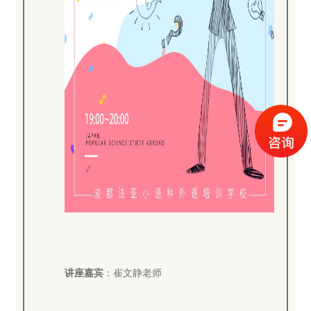
讲座嘉宾
：崔文静老师