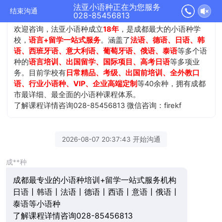
法亚小语种正在为您服务
结束沟通
028-85456813
欢迎咨询，法亚小语种成立
18年
，是成都最大的小语种学
校，
语言+留学一站式服务
。涵盖了
法语、德语、日语、韩
语、西班牙语、意大利语、葡萄牙语、俄语、泰语
等多个语
种的
语言培训、出国留学、国际项目、高考日语
等多项业
务。目前学校有
日常精品、考级、出国前培训、全外教口
语、行业小语种、VIP、企业高端定制
等40余种，拥有成都
市最详细、最全面的小语种课程体系。
了解课程详情咨询028-85456813 微信咨询：firekf
2026-08-07 20:37:43 开始沟通
成**种
成都最专业的小语种培训+留学一站式服务机构
日语丨韩语丨法语丨德语丨西语丨意语丨俄语丨
泰语等小语种
了解课程详情咨询028-85456813