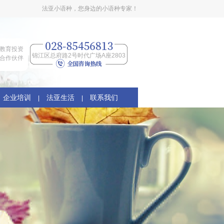
法亚小语种，您身边的小语种专家！
教育投资
锦江区总府路2号时代广场A座2803
合作伙伴
企业培训
法亚生活
联系我们
|
|