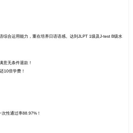
合运用能力，重在培养日语语感。达到JLPT 1级及J-test B级水
满意无条件退款！
还10倍学费！
试一次性通过率88.97%！