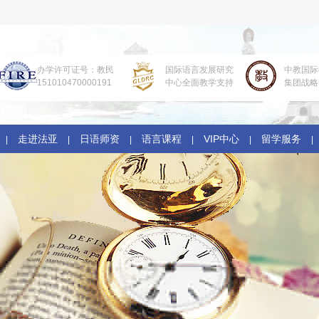
办学许可证号：教民
国际语言发展研究
中教国际
151010470000191
中心全面教学支持
集团战略
走进法亚
日语师资
语言课程
VIP中心
留学服务
|
|
|
|
|
|