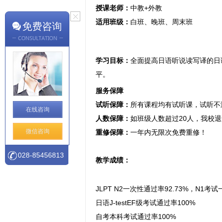
授课老师：
中教+外教
适用班级：
白班、晚班、周末班
免费咨询
学习目标：
全面提高日语听说读写译的日语综
平。
服务保障
试听保障：
所有课程均有试听课，试听不
在线咨询
人数保障：
如班级人数超过20人，我校退
微信咨询
重修保障：
一年内无限次免费重修！
028-85456813
教学成绩：
JLPT N2一次性通过率92.73%，N1考
日语J-testEF级考试通过率100%
自考本科考试通过率100%