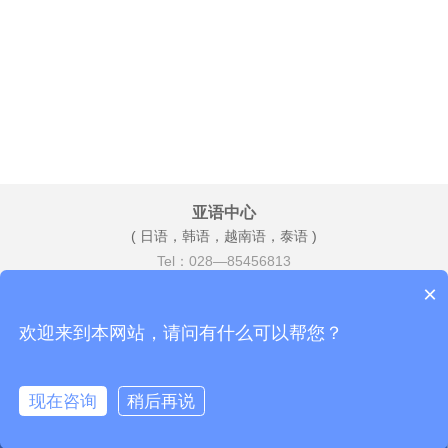
亚语中心
( 日语，韩语，越南语，泰语 )
Tel：028—85456813
Add：总府路2号时代广场A座2803
×
（IFS斜对面）
欢迎来到本网站，请问有什么可以帮您？
成都市锦江区法亚外语培训学校
蜀ICP备11022706号
现在咨询
稍后再说
电话咨询
在线咨询
地图导航